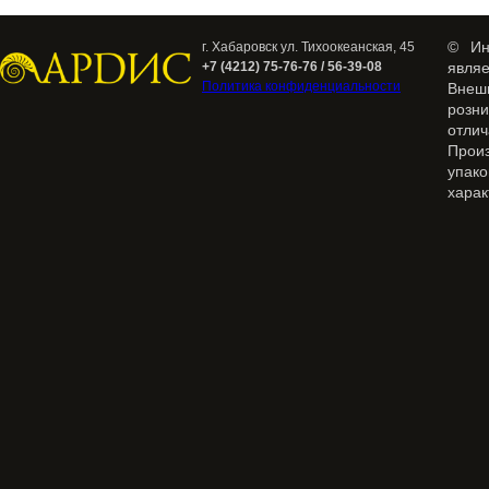
© Ин
г. Хабаровск ул. Тихоокеанская, 45
+7 (4212) 75-76-76 / 56-39-08
явля
Политика конфиденциальности
Внеш
розн
отлич
Прои
упак
харак