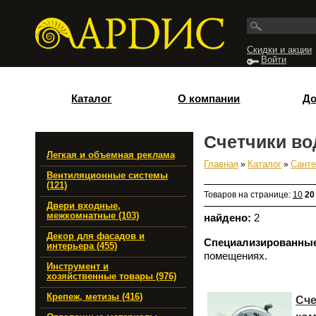
Перейти к основному содержанию
Скидки и акции
Войти
Каталог
О компании
До
Счетчики в
Легкая и объемная реклама
Главная
»
Каталог
»
Санте
Вы здесь
Вентиляционные системы
(121)
Товаров на странице:
10
20
Двери входные,
межкомнатные (103)
найдено:
2
Декор для фасадов и
Специализированны
интерьера (455)
помещениях.
Инструмент и
хозяйственные товары (976)
Крепеж, метизы (416)
Сче