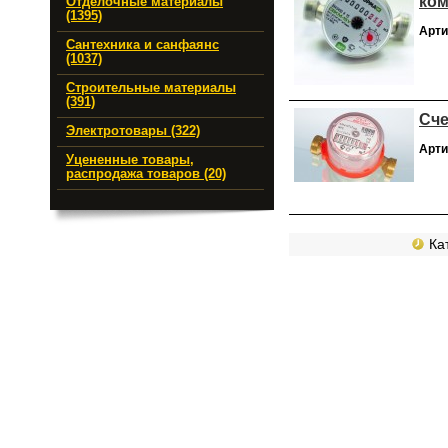
ком
Отделочные материалы
(1395)
Арти
Сантехника и санфаянс
(1037)
Строительные материалы
(391)
Сче
Электротовары (322)
Арти
Уцененные товары,
распродажа товаров (20)
Кат