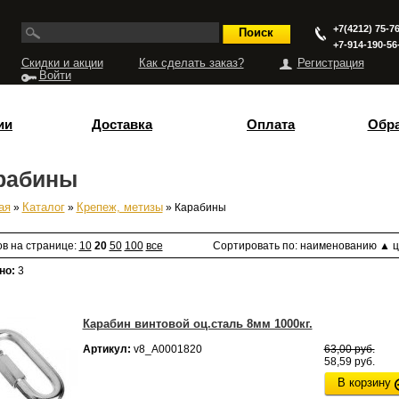
+7(4212) 75-76
+7-914-190-56
Скидки и акции
Как сделать заказ?
Регистрация
Войти
ии
Доставка
Оплата
Обра
рабины
ая
»
Каталог
»
Крепеж, метизы
» Карабины
есь
ов на странице:
10
20
50
100
все
Сортировать по:
наименованию
▲
ц
но:
3
Карабин винтовой оц.сталь 8мм 1000кг.
Артикул:
v8_А0001820
63,00 руб.
58,59 руб.
В корзину