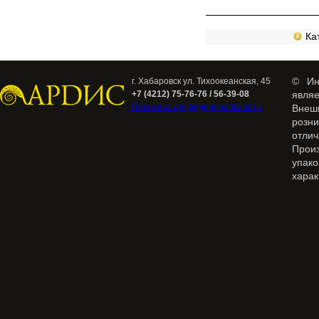
Кат
© Ин
г. Хабаровск ул. Тихоокеанская, 45
+7 (4212) 75-76-76 / 56-39-08
явля
Политика конфиденциальности
Внеш
розн
отлич
Прои
упак
харак