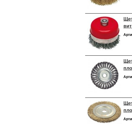
Щет
вит
Арти
Щет
пло
Арти
Щет
пло
Арти