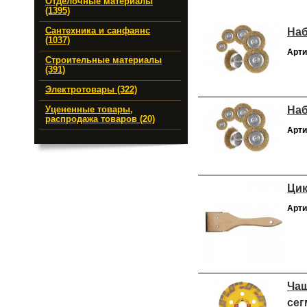
Отделочные материалы
(1395)
Наб
Сантехника и санфаянс
(1037)
Арти
Строительные материалы
(391)
Электротовары (322)
Наб
Уцененные товары,
распродажа товаров (20)
Арти
Цик
Арти
Чаш
сег