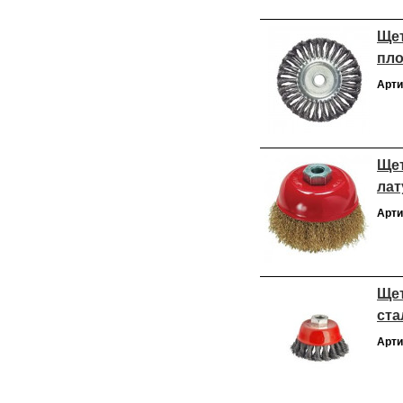
Щет
пло
Арти
Щет
лат
Арти
Щет
ста
Арти