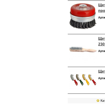
Щет
про
Арти
Щет
230
Арти
Щет
Арти
Кат