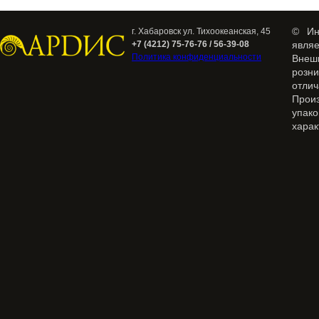
© Ин
г. Хабаровск ул. Тихоокеанская, 45
+7 (4212) 75-76-76 / 56-39-08
явля
Политика конфиденциальности
Внеш
розн
отлич
Прои
упак
харак