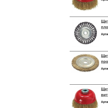
Щет
пло
Арти
Щет
про
Арти
Щет
вит
Арти