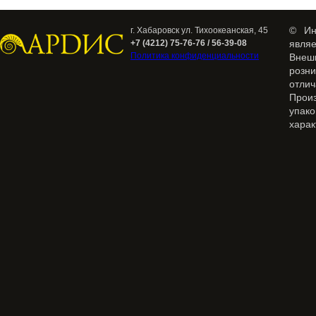
© Ин
г. Хабаровск ул. Тихоокеанская, 45
+7 (4212) 75-76-76 / 56-39-08
явля
Политика конфиденциальности
Внеш
розн
отлич
Прои
упак
харак