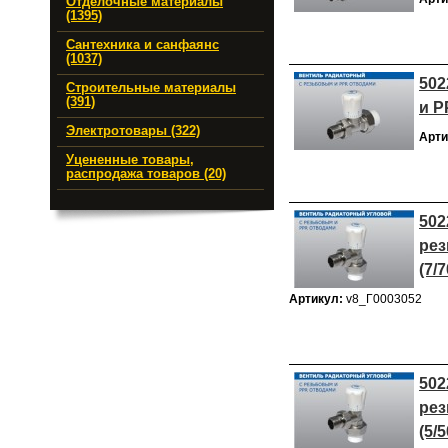
Отделочные материалы
(1395)
Сантехника и санфаянс
(1037)
502
Строительные материалы
(391)
и P
Электротовары (322)
Арти
Уцененные товары,
распродажа товаров (20)
502
рез
(7/7
Артикул:
v8_Г0003052
502
рез
(5/5