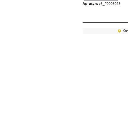
Артикул:
v8_Г0003053
Кат