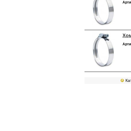
Арти
Хом
Арти
Кат