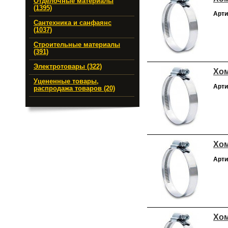
Отделочные материалы
(1395)
Арти
Сантехника и санфаянс
(1037)
Строительные материалы
(391)
Электротовары (322)
Хом
Уцененные товары,
Арти
распродажа товаров (20)
Хом
Арти
Хом