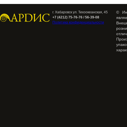
© Ин
г. Хабаровск ул. Тихоокеанская, 45
+7 (4212) 75-76-76 / 56-39-08
явля
Политика конфиденциальности
Внеш
розн
отлич
Прои
упак
харак