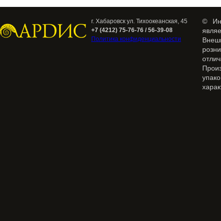
© Ин
г. Хабаровск ул. Тихоокеанская, 45
+7 (4212) 75-76-76 / 56-39-08
явля
Политика конфиденциальности
Внеш
розн
отлич
Прои
упак
харак