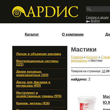
Перейти к основному содержанию
Скидки и акции
Войти
Каталог
О компании
До
Мастики
Легкая и объемная реклама
Главная
»
Каталог
»
Строи
Вы здесь
материалы
» Мастики
Вентиляционные системы
(121)
Товаров на странице:
10
20
Двери входные,
межкомнатные (103)
найдено:
2
Декор для фасадов и
интерьера (455)
Инструмент и
Мас
хозяйственные товары (976)
Ю.
Крепеж, метизы (416)
Арти