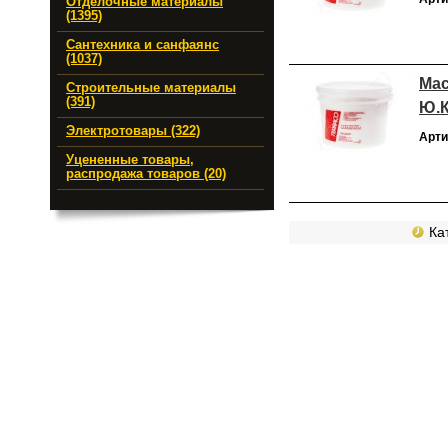
Отделочные материалы
(1395)
Сантехника и санфаянс
(1037)
Мас
Строительные материалы
(391)
Ю.
Электротовары (322)
Арти
Уцененные товары,
распродажа товаров (20)
Кат