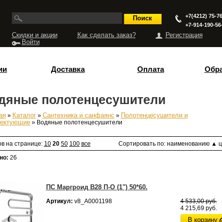
+7(4212) 75-76
+7-914-190-56
Скидки и акции
Как сделать заказ?
Регистрация
Войти
ии
Доставка
Оплата
Обра
дяные полотенцесушители
ая
»
Каталог
»
Сантехника и санфаянс
»
Полотенцесушители и
есь
лектующие
» Водяные полотенцесушители
ов на странице:
10
20
50
100
все
Сортировать по:
наименованию
▲
ц
но:
26
ПС Маргроид В28 П-О (1") 50*60.
Артикул:
v8_А0001198
4 533,00 руб.
4 215,69 руб.
В корзину