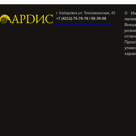
© Ин
г. Хабаровск ул. Тихоокеанская, 45
+7 (4212) 75-76-76 / 56-39-08
явля
Политика конфиденциальности
Внеш
розн
отлич
Прои
упак
харак