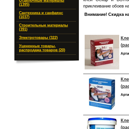
Отделочные материалы
(1395)
приклеивание обоев на
Сантехника и санфаянс
Внимание! Скидка на
(1037)
Строительные материалы
(391)
Кле
Электротовары (322)
(ра
Уцененные товары,
распродажа товаров (20)
Арти
Кле
(ра
Арти
Кле
(ра