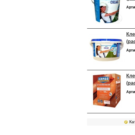
Арти
Кле
(ра
Арти
Кле
(ра
Арти
Кат