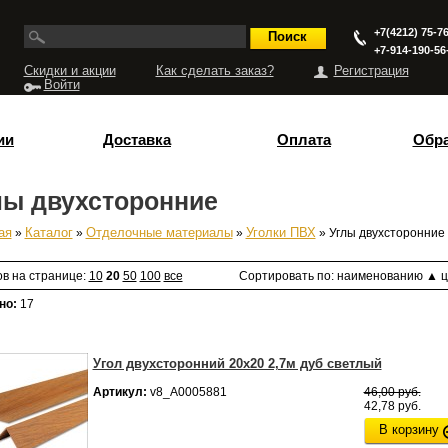
+7(4212) 75-76
+7-914-190-56
Скидки и акции
Как сделать заказ?
Регистрация
Войти
ии
Доставка
Оплата
Обра
лы двухсторонние
ая
»
Каталог
»
Отделочные материалы
»
Уголки ПВХ
» Углы двухсторонние
есь
ов на странице:
10
20
50
100
все
Сортировать по:
наименованию
▲
ц
но:
17
Угол двухсторонний 20х20 2,7м дуб светлый
Артикул:
v8_А0005881
46,00 руб.
42,78 руб.
В корзину