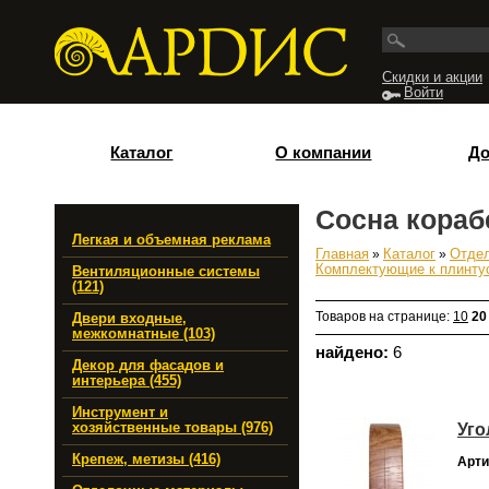
Перейти к основному содержанию
Скидки и акции
Войти
Каталог
О компании
До
Сосна кораб
Легкая и объемная реклама
Главная
»
Каталог
»
Отде
Вы здесь
Комплектующие к плинту
Вентиляционные системы
(121)
Товаров на странице:
10
20
Двери входные,
межкомнатные (103)
найдено:
6
Декор для фасадов и
интерьера (455)
Инструмент и
Уго
хозяйственные товары (976)
Крепеж, метизы (416)
Арти