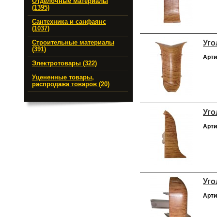
Отделочные материалы
(1395)
Сантехника и санфаянс
(1037)
Уго
Строительные материалы
(391)
Арти
Электротовары (322)
Уцененные товары,
распродажа товаров (20)
Уго
Арти
Уго
Арти