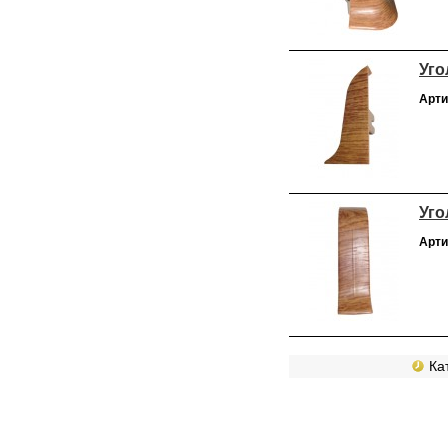
Уго
Арти
Уго
Арти
Кат