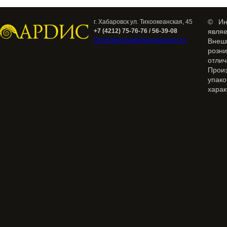
© Ин
г. Хабаровск ул. Тихоокеанская, 45
+7 (4212) 75-76-76 / 56-39-08
явля
Политика конфиденциальности
Внеш
розн
отлич
Прои
упак
харак