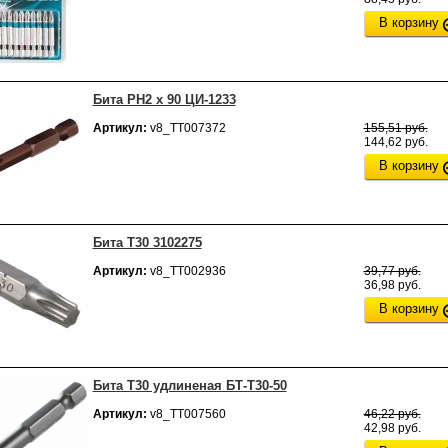
В корзину
Бита РН2 х 90 ЦИ-1233
Артикул:
v8_ТТ007372
155,51 руб.
144,62 руб.
В корзину
Бита Т30 3102275
Артикул:
v8_ТТ002936
39,77 руб.
36,98 руб.
В корзину
Бита Т30 удлиненая БТ-Т30-50
Артикул:
v8_ТТ007560
46,22 руб.
42,98 руб.