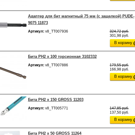
Адаптер для бит магнитный 75 мм (с защелкой) PUDE-
9075 11873
Артикул:
v8_ТТ007936
324,72 руб.
301,98 руб.
В корзину
Бита РН2 х 100 торсионная 3102332
Артикул:
v8_ТТ007886
179,55 руб.
166,98 руб.
В корзину
Бита РН2 х 150 GROSS 11203
Артикул:
v8_ТТ005771
147,85 руб.
137,50 руб.
В корзину
Бита РН2 х 50 GROSS 11264