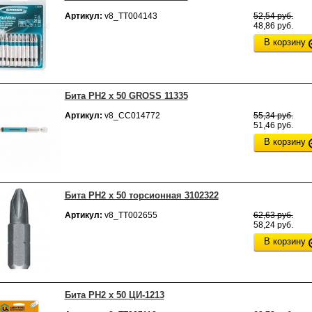
Артикул:
v8_ТТ004143
52,54 руб.
48,86 руб.
В корзину
Бита РН2 х 50 GROSS 11335
Артикул:
v8_СС014772
55,34 руб.
51,46 руб.
В корзину
Бита РН2 х 50 торсионная 3102322
Артикул:
v8_ТТ002655
62,63 руб.
58,24 руб.
В корзину
Бита РН2 х 50 ЦИ-1213