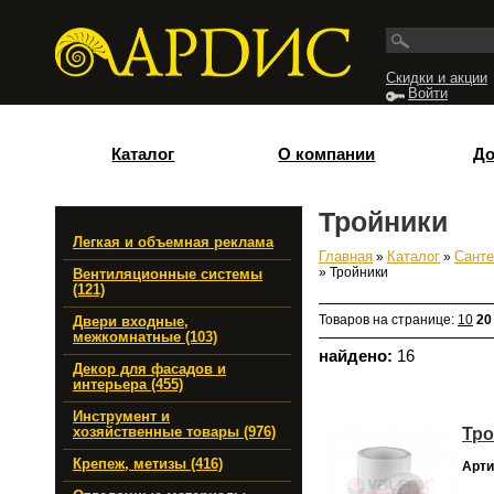
Перейти к основному содержанию
Скидки и акции
Войти
Каталог
О компании
До
Тройники
Легкая и объемная реклама
Главная
»
Каталог
»
Санте
Вы здесь
» Тройники
Вентиляционные системы
(121)
Товаров на странице:
10
20
Двери входные,
межкомнатные (103)
найдено:
16
Декор для фасадов и
интерьера (455)
Инструмент и
Тро
хозяйственные товары (976)
Крепеж, метизы (416)
Арти