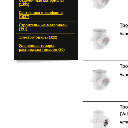
Отделочные материалы
(1395)
Сантехника и санфаянс
(1037)
Тро
Строительные материалы
(391)
Арти
Электротовары (322)
Уцененные товары,
распродажа товаров (20)
Тро
Арти
Тро
(Val
Арти