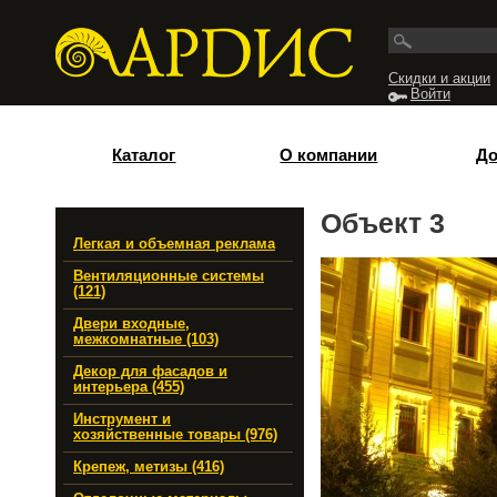
Перейти к основному содержанию
Скидки и акции
Войти
Каталог
О компании
До
Объект 3
Легкая и объемная реклама
Вентиляционные системы
(121)
Двери входные,
межкомнатные (103)
Декор для фасадов и
интерьера (455)
Инструмент и
хозяйственные товары (976)
Крепеж, метизы (416)