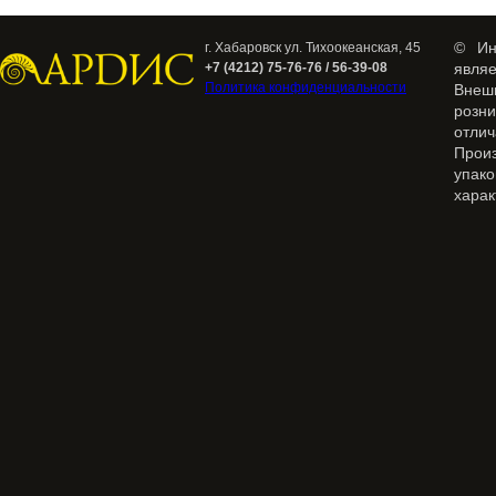
© Ин
г. Хабаровск ул. Тихоокеанская, 45
+7 (4212) 75-76-76 / 56-39-08
явля
Политика конфиденциальности
Внеш
розн
отлич
Прои
упак
харак